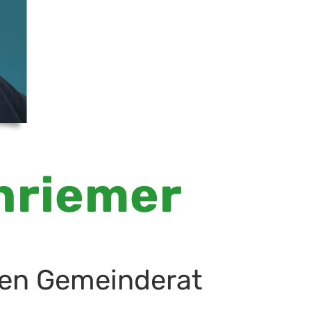
hriemer
 den Gemeinderat