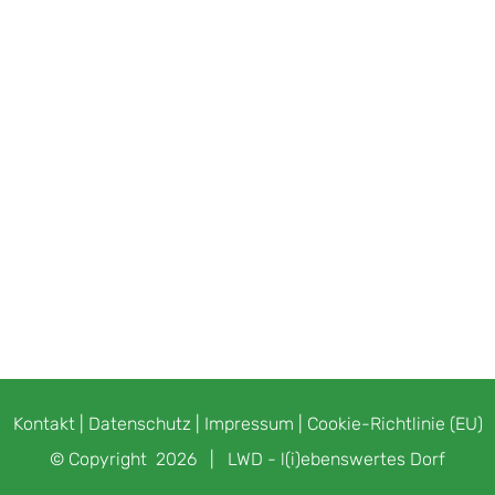
Kontakt
|
Datenschutz
|
Impressum
|
Cookie-Richtlinie (EU)
© Copyright
2026 |
LWD - l(i)ebenswertes Dorf