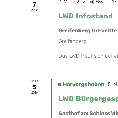
7. März 2020 @ 8:30
-
17
7
2020
LWD Infostand
Greifenberg Ortsmitte
Greifenberg
Das LWD freut sich auf ei
MÄRZ
Hervorgehoben
5. M
5
2020
LWD Bürgerges
Gasthof am Schloss W