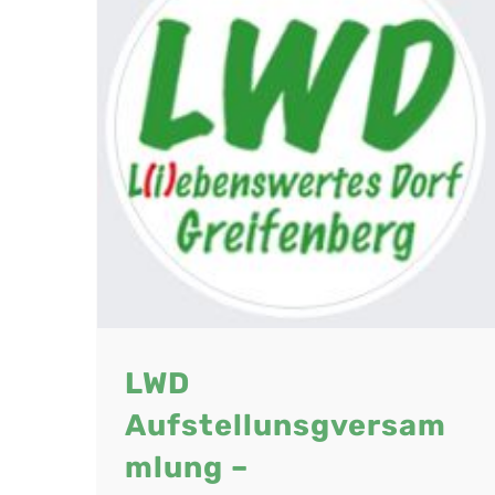
mlung
026
LWD
Aufstellunsgversam
mlung –