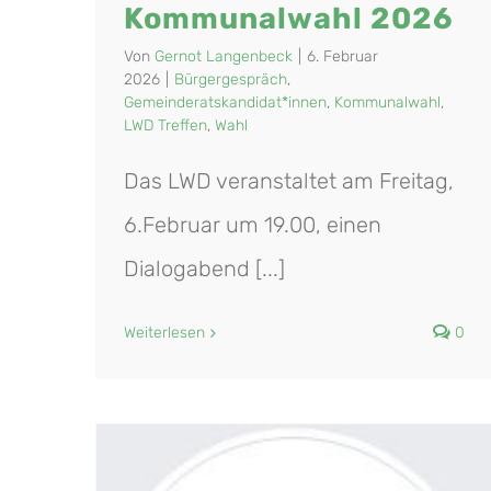
Kommunalwahl 2026
Von
Gernot Langenbeck
|
6. Februar
2026
|
Bürgergespräch
,
Gemeinderatskandidat*innen
,
Kommunalwahl
,
LWD Treffen
,
Wahl
Das LWD veranstaltet am Freitag,
6.Februar um 19.00, einen
Dialogabend [...]
Weiterlesen
0