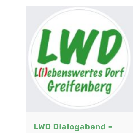
 –
026
LWD Dialogabend –