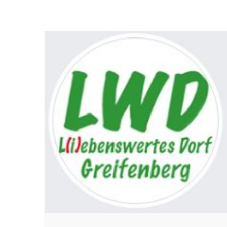
 und
lt!