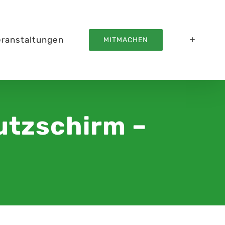
eranstaltungen
MITMACHEN
utzschirm –