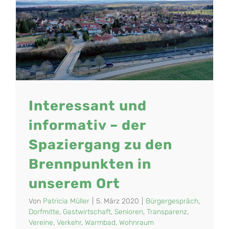
Interessant und
informativ – der
Spaziergang zu den
Brennpunkten in
unserem Ort
Von
Patricia Müller
|
5. März 2020
|
Bürgergespräch
,
Dorfmitte
,
Gastwirtschaft
,
Senioren
,
Transparenz
,
Vereine
,
Verkehr
,
Warmbad
,
Wohnraum